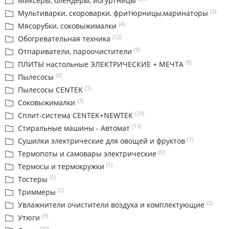
Миксеры, блендеры, йогуртницы
(3)
Мультиварки, скороварки, фритюрницы,маринаторы
(4)
Мясорубки, соковыжималки
(12)
Обогревательная техника
(8)
Отпариватели, пароочистители
(8)
ПЛИТЫ настольные ЭЛЕКТРИЧЕСКИЕ + МЕЧТА
(8)
Пылесосы
(3)
Пылесосы CENTEK
(3)
Соковыжималки
(29)
Сплит-система CENTEK+NEWTEK
(13)
Стиральные машины - Автомат
(1)
Сушилки электрические для овощей и фруктов
(6)
Термопоты и самовары электрические
(1)
Термосы и термокружки
(5)
Тостеры
(2)
Триммеры
(2)
Увлажнители очистители воздуха и комплектующие
(9)
Утюги
(10)