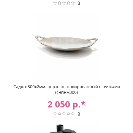
0
Садж d300х2мм. нерж. не полированный с ручками
(снпнж300)
2 050 р.*
0