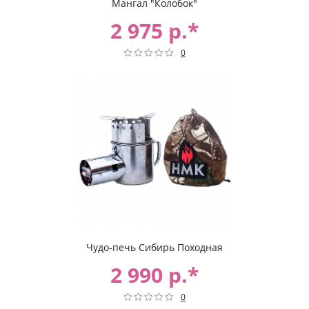
Мангал "Колобок"
2 975 р.*
0
Чудо-печь Сибирь Походная
2 990 р.*
0