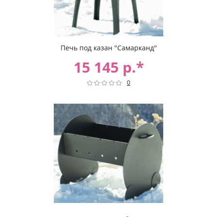
Печь под казан "Самарканд"
15 145 р.*
0