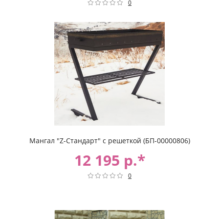
0
Мангал "Z-Стандарт" с решеткой (БП-00000806)
12 195 р.*
0