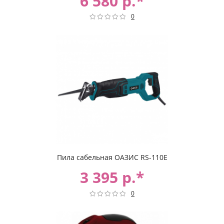
6 580 р.*
0
Пила сабельная ОАЗИС RS-110E
3 395 р.*
0