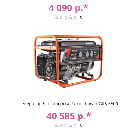
4 090 р.*
0
Генератор бензиновый Patriot Power GRS 6500
40 585 р.*
0