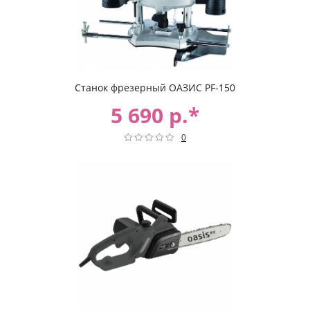
Станок фрезерный ОАЗИС PF-150
5 690 р.*
0