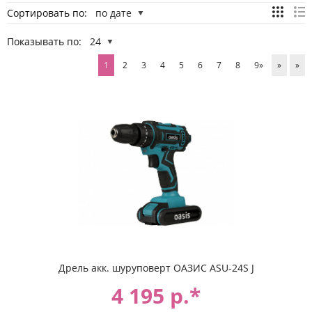
Сортировать по:
по дате
Показывать по:
24
1
2
3
4
5
6
7
8
9»
»
»
Дрель акк. шуруповерт ОАЗИС ASU-24S J
4 195 р.*