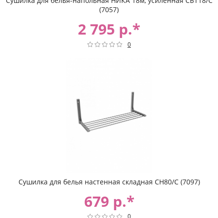
Сушилка для белья-напольная НИКА 18м, усиленная СБТ18/С
(7057)
2 795 р.*
0
Сушилка для белья настенная складная СН80/С (7097)
679 р.*
0