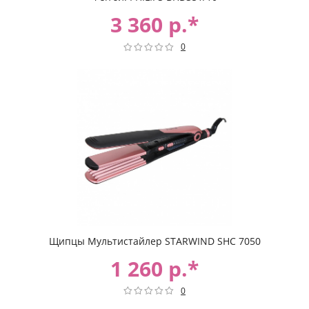
3 360 р.*
0
Щипцы Мультистайлер STARWIND SHC 7050
1 260 р.*
0