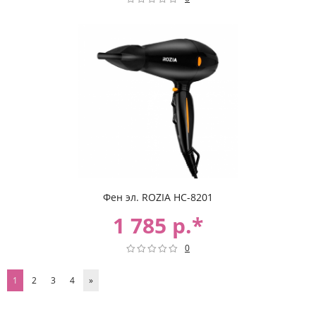
Фен эл. ROZIA НС-8201
1 785 р.*
0
1
2
3
4
»