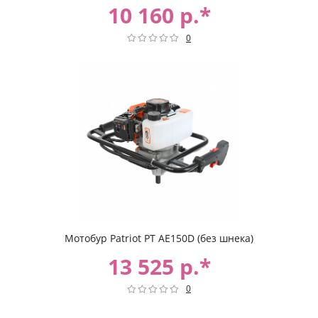
10 160 р.*
0
Мотобур Patriot PT AE150D (без шнека)
13 525 р.*
0