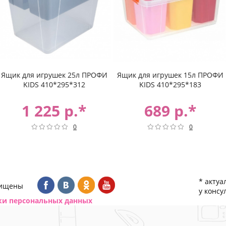
Ящик для игрушек 25л ПРОФИ
Ящик для игрушек 15л ПРОФИ
KIDS 410*295*312
KIDS 410*295*183
1 225 р.*
689 р.*
0
0
* актуа
щищены
у консу
ки персональных данных