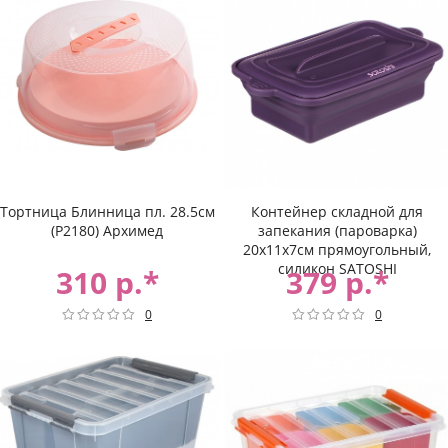
Тортница Блинница пл. 28.5см
Контейнер складной для
(Р2180) Архимед
запекания (пароварка)
20х11х7см прямоугольный,
силикон SATOSHI
310 р.*
379 р.*
0
0