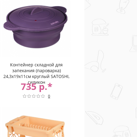
Контейнер складной для
запекания (пароварка)
24,3х19х11см круглый SATOSHI,
силикон
735 р.*
0