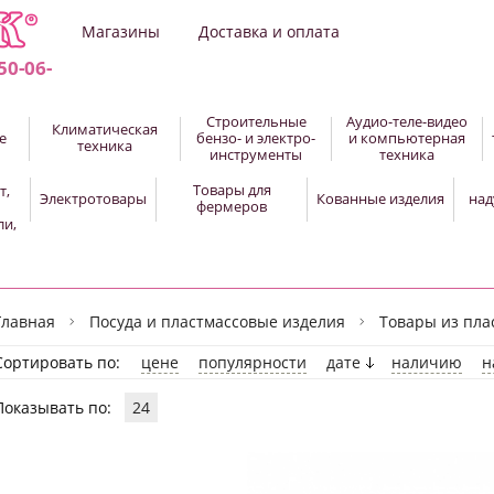
Магазины
Доставка и оплата
50-06-
Строительные
Аудио-теле-видео
Климатическая
е
бензо- и электро-
и компьютерная
техника
инструменты
техника
Товары для
т,
Электротовары
Кованные изделия
над
фермеров
ли,
Главная
Посуда и пластмассовые изделия
Товары из пла
Сортировать по:
цене
популярности
дате
наличию
н
Показывать по:
24