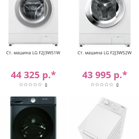
Ст. машина LG F2J3WS1W
Ст. машина LG F2J3WS2W
44 325 р.*
43 995 р.*
0
0