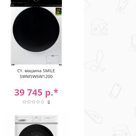
Ст. машина SMILE
SWMSW6W1200
39 745 р.*
0