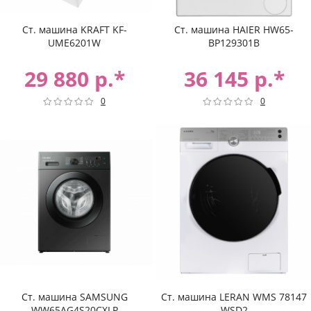
Ст. машина KRAFT KF-
Ст. машина HAIER HW65-
UME6201W
BP129301B
29 880 р.*
36 145 р.*
0
0
Ст. машина SAMSUNG
Ст. машина LERAN WMS 78147
WW65AG4S20CXLP
WSD2