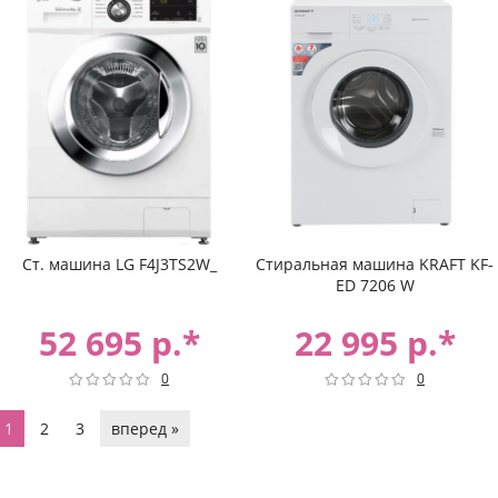
Ст. машина LG F4J3TS2W_
Стиральная машина KRAFT KF-
ED 7206 W
52 695 р.*
22 995 р.*
0
0
1
2
3
вперед
»