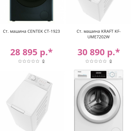
Ст. машина CENTEK CT-1923
Ст. машина KRAFT KF-
UME7202W
28 895 р.*
30 890 р.*
0
0