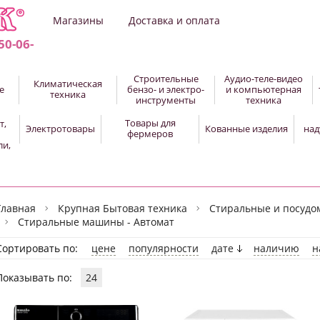
Магазины
Доставка и оплата
50-06-
Строительные
Аудио-теле-видео
Климатическая
е
бензо- и электро-
и компьютерная
техника
инструменты
техника
Товары для
т,
Электротовары
Кованные изделия
над
фермеров
ли,
Главная
Крупная Бытовая техника
Стиральные и посуд
Стиральные машины - Автомат
Сортировать по:
цене
популярности
дате
наличию
н
Показывать по:
24