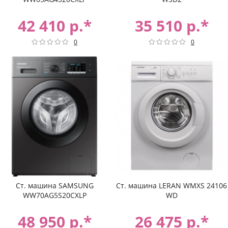
42 410 р.*
35 510 р.*
0
0
Ст. машина SAMSUNG
Ст. машина LERAN WMXS 24106
WW70AG5S20CXLP
WD
48 950 р.*
26 475 р.*