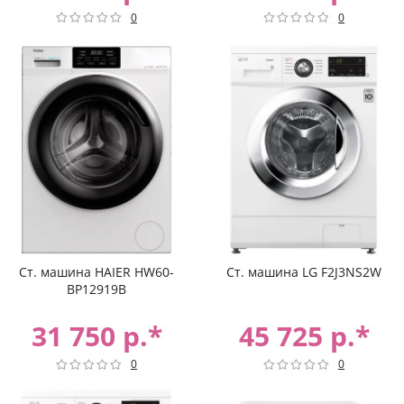
0
0
Ст. машина HAIER HW60-
Ст. машина LG F2J3NS2W
BP12919B
31 750 р.*
45 725 р.*
0
0