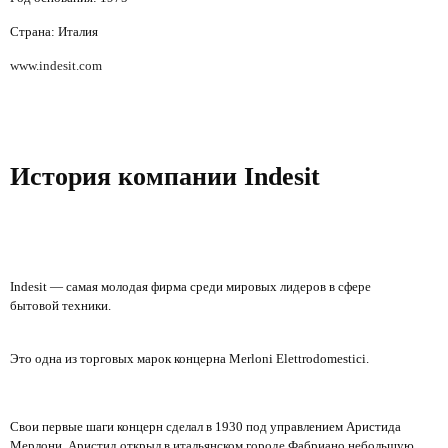
Страна: Италия
www.indesit.com
История компании Indesit
Indesit — самая молодая фирма среди мировых лидеров в сфере
бытовой техники.
Это одна из торговых марок концерна Merloni Elettrodomestici.
Свои первые шаги концерн сделал в 1930 под управлением Аристида
Мерлони. Аристид открыл в итальянском городе Фабриано небольшую