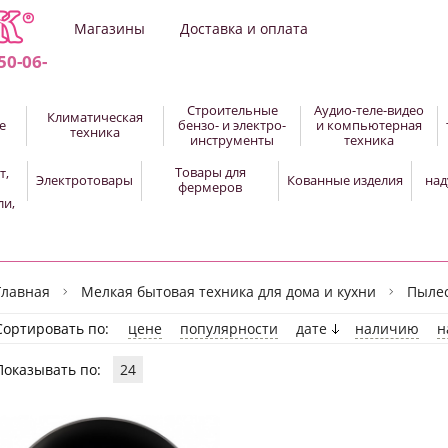
Магазины
Доставка и оплата
50-06-
Строительные
Аудио-теле-видео
Климатическая
е
бензо- и электро-
и компьютерная
техника
инструменты
техника
Товары для
т,
Электротовары
Кованные изделия
над
фермеров
ли,
Главная
Мелкая бытовая техника для дома и кухни
Пыле
Сортировать по:
цене
популярности
дате
наличию
н
Показывать по:
24