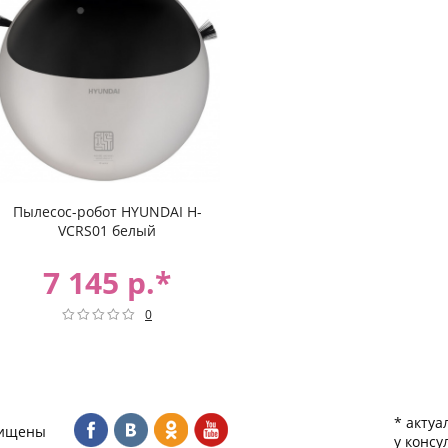
Пылесос-робот HYUNDAI H-
VCRS01 белый
7 145 р.*
0
* актуа
щищены
у консу