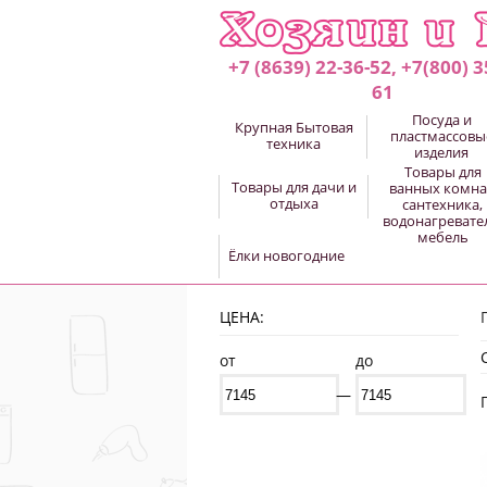
+7 (8639) 22-36-52, +7(800) 3
61
Посуда и
Крупная Бытовая
пластмассовы
техника
изделия
Товары для
Товары для дачи и
ванных комна
отдыха
сантехника,
водонагревате
мебель
Ёлки новогодние
ЦЕНА:
от
до
—