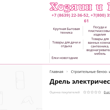
+7 (8639) 22-36-52, +7(800) 3
61
Посуда и
Крупная Бытовая
пластмассовы
техника
изделия
Товары для
Товары для дачи и
ванных комна
отдыха
сантехника,
водонагревате
мебель
Ёлки новогодние
Главная
Строительные бензо- 
Дрель электричес
Оценка покупателей
0 о