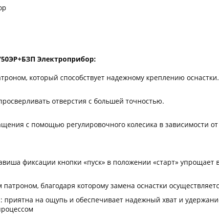
ор
750ЭР+БЗП
Электроприбор
:
роном, который способствует надежному креплению оснастки.
просверливать отверстия с большей точностью.
ащения с помощью регулировочного колесика в зависимости от 
авиша фиксации кнопки «пуск» в положении «старт» упрощает
патроном, благодаря которому замена оснастки осуществляетс
а: приятна на ощупь и обеспечивает надежный хват и удержан
процессом