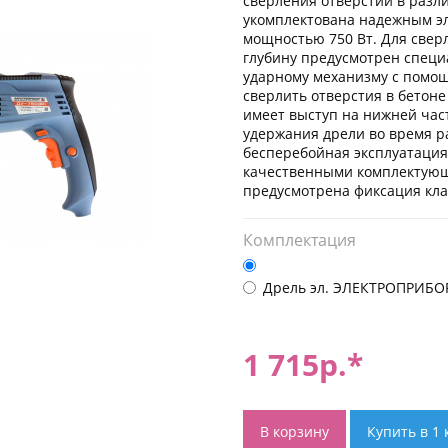
сверления отверстий в разл
укомплектована надежным э
мощностью 750 Вт. Для свер
глубину предусмотрен специ
ударному механизму с помо
сверлить отверстия в бетоне
имеет выступ на нижней част
удержания дрели во время р
бесперебойная эксплуатация
качественными комплектующ
предусмотрена фиксация кла
Комплектация
Дрель эл. ЭЛЕКТРОПРИБОР
1 715
р.*
В корзину
Купить в 1 