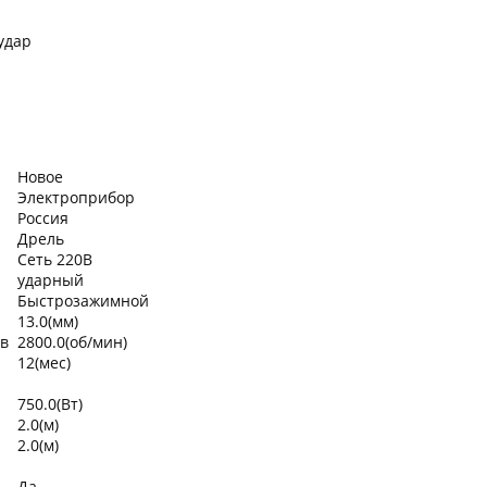
удар
Новое
Электроприбор
Россия
Дрель
Сеть 220В
ударный
Быстрозажимной
13.0(мм)
ов
2800.0(об/мин)
12(мес)
750.0(Вт)
2.0(м)
2.0(м)
Да