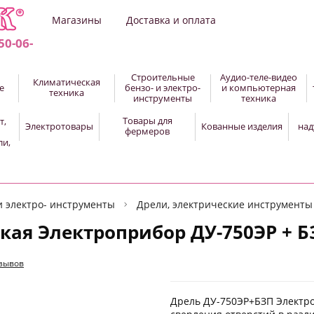
Магазины
Доставка и оплата
50-06-
Строительные
Аудио-теле-видео
Климатическая
е
бензо- и электро-
и компьютерная
техника
инструменты
техника
Товары для
т,
Электротовары
Кованные изделия
над
фермеров
ли,
и электро- инструменты
Дрели, электрические инструменты
кая Электроприбор ДУ-750ЭР + Б
тзывов
Дрель ДУ-750ЭР+БЗП Электро