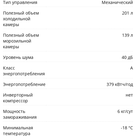
Тип управления
Механический
Полезный объем
201 л
холодильной
камеры
Полезный объем
139 л
морозильной
камеры
Уровень шума
40 дБ
Класс
A
энергопотребления
Энергопотребление
379 кВтч/год
Инверторный
нет
компрессор
Мощность
6 кг/сут
замораживания
Минимальная
-18 °С
температура