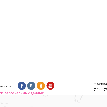
* актуа
щищены
у консу
ки персональных данных