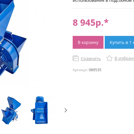
использования в подсобном 
8 945
р.*
В корзину
Купить в 1 
В избран
Сравнить
Артикул:
089535