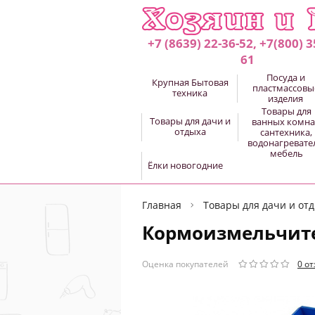
+7 (8639) 22-36-52, +7(800) 3
61
Посуда и
Крупная Бытовая
пластмассовы
техника
изделия
Товары для
Товары для дачи и
ванных комна
отдыха
сантехника,
водонагревате
мебель
Ёлки новогодние
Главная
Товары для дачи и от
Кормоизмельчител
Оценка покупателей
0 о