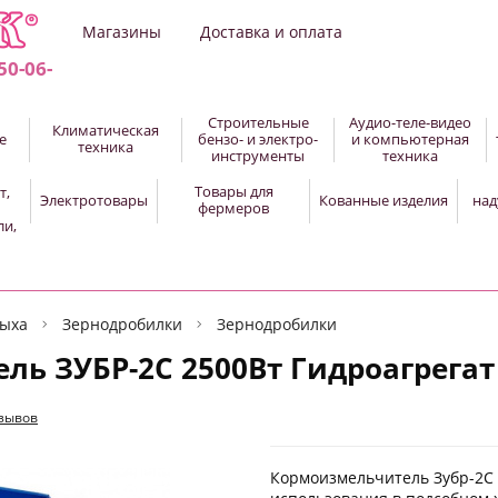
Магазины
Доставка и оплата
50-06-
Строительные
Аудио-теле-видео
Климатическая
е
бензо- и электро-
и компьютерная
техника
инструменты
техника
Товары для
т,
Электротовары
Кованные изделия
над
фермеров
ли,
дыха
Зернодробилки
Зернодробилки
ь ЗУБР-2C 2500Вт Гидроагрегат
тзывов
Кормоизмельчитель Зубр-2С