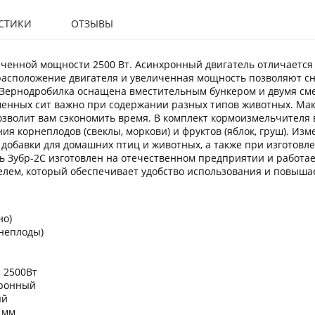
СТИКИ
ОТЗЫВЫ
ченной мощности 2500 Вт. Асинхронный двигатель отличается
расположение двигателя и увеличенная мощность позволяют сн
 Зернодробилка оснащена вместительным бункером и двумя см
енных сит важно при содержании разных типов животных. Ма
 позволит вам сэкономить время. В комплект кормоизмельчителя
ия корнеплодов (свеклы, моркови) и фруктов (яблок, груш). И
 добавки для домашних птиц и животных, а также при изготовл
Зубр-2С изготовлен на отечественном предприятии и работает
лем, который обеспечивает удобство использования и повышае
но)
рнеплоды)
 2500Вт
хронный
ый
 мм