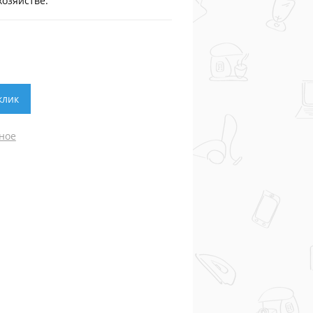
хозяйстве.
клик
ное