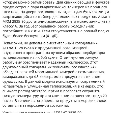
которые можно регулировать. Для свежих овощей и фруктов
предусмотрена пара выдвижных контейнеров из прочного
пластика. На двери расположены отделы для бутылок, яиц и
закрывающийся контейнер для молочных продуктов. Атлант
МХМ 2835-90 достаточно экономичен, его можно зачислить к
классу А. За год беспрерывной работы холодильник
потребляет 314 кВт·ч. Если его установить на ровный пол, он
будет более бесшумным (41 дБ).
Невысокий, но довольно вместительный холодильник
«АТЛАНТ 2835-90» с продуманной организацией
внутреннего пространства лучшим образом подойдет для
использования на любой кухне. Отличную негромкую
работу ему обеспечивает надежный компрессор. Этот
двухкамерный холодильник экономичного класса «А»
обладает верхней морозильной камерой с возможностью
замораживать до 4,5 килограммов продуктов в течение
одних суток. В данной модели используется современный
испаритель и улучшенная теплоизоляция в камерах. Это
снижает расход электроэнергии и позволяет сохранять
низкую температуру при отключении от электросети до 20
часов. В течение этого времени продукты в морозильнике
остаются в замороженном состоянии.
Управление в холодильнике АТЛАНТ 2835-90