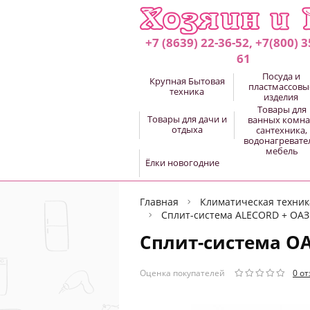
+7 (8639) 22-36-52, +7(800) 3
61
Посуда и
Крупная Бытовая
пластмассовы
техника
изделия
Товары для
Товары для дачи и
ванных комна
отдыха
сантехника,
водонагревате
мебель
Ёлки новогодние
Главная
Климатическая техник
Сплит-система ALECORD + ОАЗ
Сплит-система О
Оценка покупателей
0 о