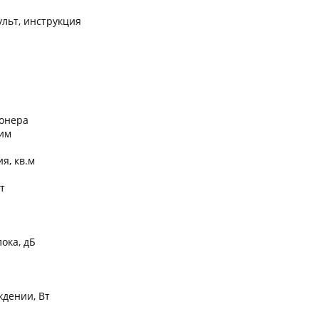
ульт, инструкция
онера
им
я, кв.м
т
ока, дБ
дении, Вт