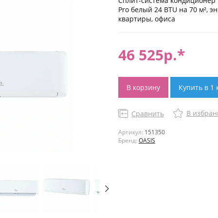
Сплит-система кондиционер 
Pro белый 24 BTU на 70 м², э
квартиры, офиса
46 525
р.*
В корзину
Купить в 1 
В избран
Сравнить
Артикул:
151350
Бренд:
OASIS