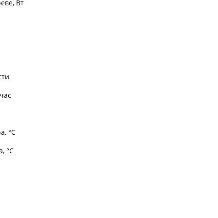
еве, Вт
сти
час
а, °C
, °C