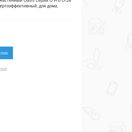
настенный Oasis Серия O Pro O-24
нергоэффективный, для дома,
клик
ное