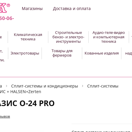
Магазины
Доставка и оплата
50-06-
Строительные
Аудио-теле-видео
Климатическая
е
бензо- и электро-
и компьютерная
техника
инструменты
техника
Товары для
т,
Электротовары
Кованные изделия
над
фермеров
ли,
а
Сплит-системы и кондиционеры
Сплит-системы
ИС + HALSEN+Zerten
АЗИС O-24 PRO
тзывов