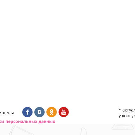
* актуа
щищены
у консу
ки персональных данных