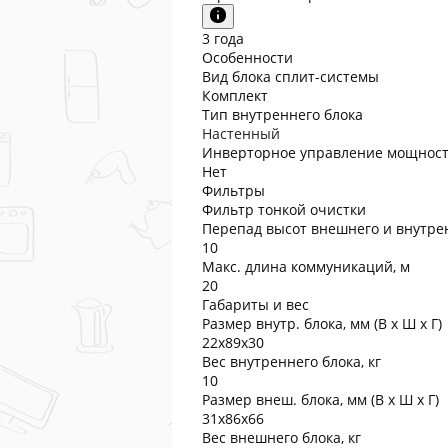
3 года
Особенности
Вид блока сплит-системы
Комплект
Тип внутреннего блока
Настенный
Инверторное управление мощнос
Нет
Фильтры
Фильтр тонкой очистки
Перепад высот внешнего и внутрен
10
Макс. длина коммуникаций, м
20
Габариты и вес
Размер внутр. блока, мм (В x Ш x Г)
22x89x30
Вес внутреннего блока, кг
10
Размер внеш. блока, мм (В x Ш x Г)
31x86x66
Вес внешнего блока, кг