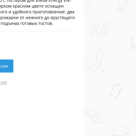
 с тостером для хлеба Energy EN-
 ярком красном цвете оснащен
ого и удобного приготовления: два
 прожарки от нежного до хрустящего
 подъема готовых тостов.
клик
ное