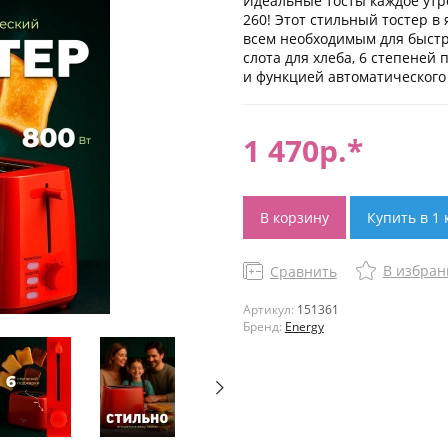
Идеальные тосты каждое утро
260! Этот стильный тостер в
всем необходимым для быстр
слота для хлеба, 6 степеней
и функцией автоматического
1 470
р.*
В корзину
Купить в 1 
В избран
Сравнить
Артикул:
151361
Бренд:
Energy