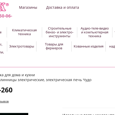
Магазины
Доставка и оплата
50-06-
Строительные
Аудио-теле-видео
Климатическая
е
бензо- и электро-
и компьютерная
техника
инструменты
техника
Товары для
т,
Электротовары
Кованные изделия
над
фермеров
ли,
а для дома и кухни
блинницы электрические, электрическая печь Чудо
-260
тзывов