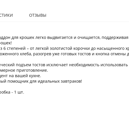
СТИКИ
ОТЗЫВЫ
оддон для крошек легко выдвигается и очищается, поддерживая 
рошек!
 6 степеней – от легкой золотистой корочки до насыщенного хр
женного хлеба, разогрев уже готовых тостов и кнопка отмены 
ический подъем тостов исключает необходимость использовать 
омерное приготовление.
ент на вашей кухне.
жный помощник для идеальных завтраков!
робка - 1 шт.