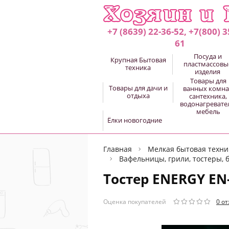
+7 (8639) 22-36-52, +7(800) 3
61
Посуда и
Крупная Бытовая
пластмассовы
техника
изделия
Товары для
Товары для дачи и
ванных комна
отдыха
сантехника,
водонагревате
мебель
Ёлки новогодние
Главная
Мелкая бытовая техник
Вафельницы, грили, тостеры, 
Тостер ENERGY EN
Оценка покупателей
0 о